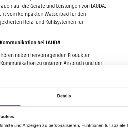
rauen auf die Geräte und Leistungen von LAUDA.
cht vom kompakten Wasserbad für den
jektierten Heiz- und Kühlsystemen für
g-Kommunikation bei LAUDA
gehören neben hervorragenden Produkten
er Kommunikation zu unserem Anspruch und der
o können wir den komplexen Anforderungen im
, um unseren Zielgruppen, Händlern und
tuellen Produktinformationen am richtigen
Details
ig noch stärker als bisher technische
rozesse nutzen und holt sich zu diesem Zweck
Cookies
ogen mit ins Boot. SDZeCOM ist seit über 20
nhalte und Anzeigen zu personalisieren, Funktionen für soziale