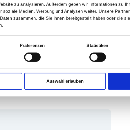
dem Schwerpunkt Produktkommunikation.
Website zu analysieren. Außerdem geben wir Informationen zu I
r soziale Medien, Werbung und Analysen weiter. Unsere Partner
 Daten zusammen, die Sie ihnen bereitgestellt haben oder die s
n.
gement System (
PIM
-System) wird die zentrale
ginformationen und die automatisierte
Präferenzen
Statistiken
tionen übernehmen – und das bei Bedarf online
M
-System (Digital Asset Management) wird
exte oder graphische Abbildungen zentral
g gestellt. Sämtliche Produktinformationen
n, sondern auch sprachspezifisch für die
Auswahl erlauben
anäle automatisiert und kanalspezifisch