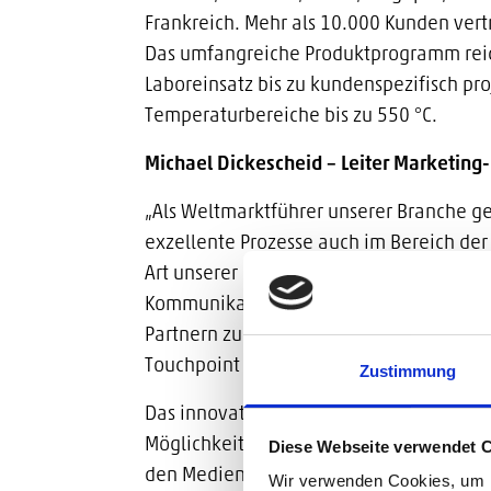
Frankreich. Mehr als 10.000 Kunden vert
Das umfangreiche Produktprogramm rei
Laboreinsatz bis zu kundenspezifisch pro
Temperaturbereiche bis zu 550 °C.
Michael Dickescheid – Leiter Marketin
„Als Weltmarktführer unserer Branche 
exzellente Prozesse auch im Bereich d
Art unserer Kundenorientierung. Nur s
Kommunikationswettbewerb entsprechen
Partnern zum richtigen Zeitpunkt die ak
Touchpoint anzubieten.“
Zustimmung
Das innovative Unternehmen will zukünft
Möglichkeiten zur Automatisierung der P
Diese Webseite verwendet 
den Medien-Experten SDZeCOM projektbez
Wir verwenden Cookies, um I