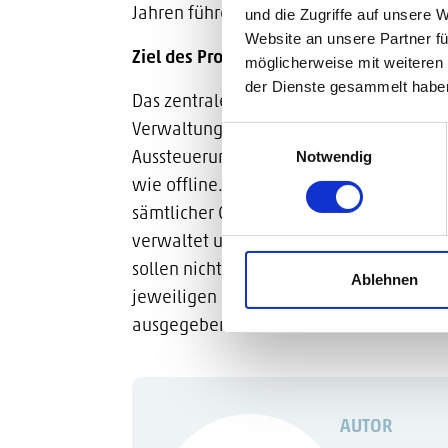
Jahren führender IT-Dienstleister mit 
und die Zugriffe auf unsere 
Website an unsere Partner fü
Search for:
Ziel des Projekts
möglicherweise mit weiteren
der Dienste gesammelt habe
Das zentrale Product Information Mana
Verwaltung aller Produkt- und Marketin
Einwilligungsauswahl
Notwendig
Aussteuerung sämtlicher Produktinforma
wie offline. Über ein vollintegriertes
DA
sämtlicher Content wie Bilder, Produktt
verwaltet und den Nutzern zur Verfügun
sollen nicht nur zentral verwaltet werde
Ablehnen
jeweiligen Länder und Kommunikationsk
ausgegeben werden können.
AUTOR