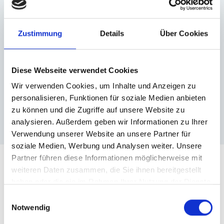
Zustimmung
Details
Über Cookies
Diese Webseite verwendet Cookies
Wir verwenden Cookies, um Inhalte und Anzeigen zu
personalisieren, Funktionen für soziale Medien anbieten
zu können und die Zugriffe auf unsere Website zu
analysieren. Außerdem geben wir Informationen zu Ihrer
Verwendung unserer Website an unsere Partner für
soziale Medien, Werbung und Analysen weiter. Unsere
Partner führen diese Informationen möglicherweise mit
Ihre Vorteile mit CEP
weiteren Daten zusammen, die Sie ihnen bereitgestellt
haben oder die sie im Rahmen Ihrer Nutzung der Dienste
gesammelt haben.
Einwilligungsauswahl
Schnelle Softwareeinführung im Standard.
Notwendig
Geringeres Budget für Beratung und