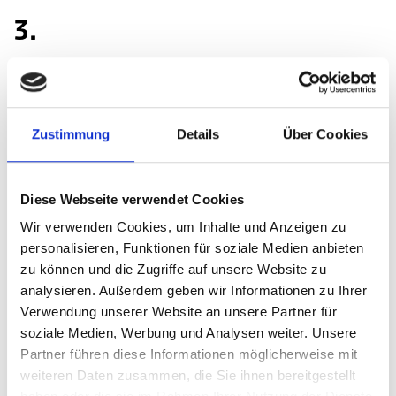
3.
Produktdatenmanagement
Zustimmung
Details
Über Cookies
PXM lässt sich nur umsetzen, wenn Sie ein ganzheitliches
Fundament für Ihre Produktdaten schaffen. Dies gelingt
Ihnen, wenn Sie all Ihre Produktdaten und Media Assets in
Diese Webseite verwendet Cookies
einem zentralen
PIM
-System verwalten und die
Produktdaten über funktionierende Schnittstellen heraus aus
Wir verwenden Cookies, um Inhalte und Anzeigen zu
personalisieren, Funktionen für soziale Medien anbieten
dem System qualitativ, ansprechend, personalisiert und
zu können und die Zugriffe auf unsere Website zu
kontextbezogen automatisiert ausspielen können.
analysieren. Außerdem geben wir Informationen zu Ihrer
Verwendung unserer Website an unsere Partner für
soziale Medien, Werbung und Analysen weiter. Unsere
Partner führen diese Informationen möglicherweise mit
weiteren Daten zusammen, die Sie ihnen bereitgestellt