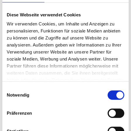
oder Datenanalyse-Tools zur Effizienzsteigerung
beitragen können. Moderne Technologien bieten
Diese Webseite verwendet Cookies
zahlreiche Möglichkeiten, Prozesse zu optimieren
Wir verwenden Cookies, um Inhalte und Anzeigen zu
und zu automatisieren.
personalisieren, Funktionen für soziale Medien anbieten
Pilotprojekte durchführen
zu können und die Zugriffe auf unsere Website zu
analysieren. Außerdem geben wir Informationen zu Ihrer
Testen Sie Änderungen in kleinerem Rahmen,
Verwendung unserer Website an unsere Partner für
bevor Sie diese unternehmensweit einführen.
soziale Medien, Werbung und Analysen weiter. Unsere
Pilotprojekte helfen dabei, die Wirksamkeit der
Partner führen diese Informationen möglicherweise mit
Optimierungen zu überprüfen und eventuelle
weiteren Daten zusammen, die Sie ihnen bereitgestellt
haben oder die sie im Rahmen Ihrer Nutzung der Dienste
Anpassungen vorzunehmen.
gesammelt haben.
Einwilligungsauswahl
Flexibel bleiben
Notwendig
Seien Sie bereit, Pläne anzupassen, wenn sich
neue Informationen oder Herausforderungen
Präferenzen
ergeben. Flexibilität ist ein Schlüssel zum
langfristigen Erfolg in der Prozessoptimierung.