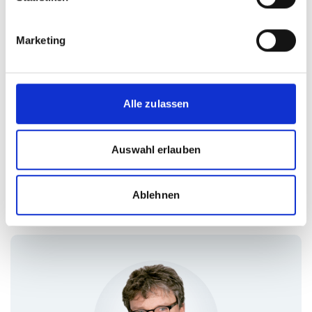
Teilnehmerkreis
Unternehmen, die ihre Daten effizienter nutzen und
Marketing
gleichzeitig Risiken und Compliance-Herausforderungen
meistern möchten.
Alle zulassen
Teilnahmebedingungen
Unsere Schulungen richten sich ausschließlich an Industrie
Auswahl erlauben
und Handel. Unternehmen, die in einer gewissen
Wettbewerbssituation mit SDZeCOM stehen, werden aus den
Schulungen ausgeschlossen.
Ablehnen