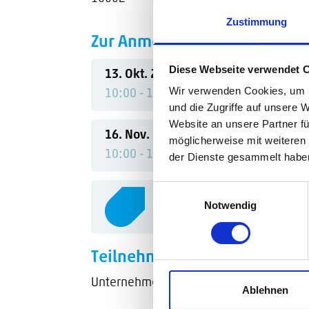
Zustimmung
Zur Anmeldung bitte hier ein
Diese Webseite verwendet 
13. Okt. 2026
Patri
Wir verwenden Cookies, um I
10:00 - 10:30
Busin
und die Zugriffe auf unsere 
Website an unsere Partner fü
16. Nov. 2026
Patri
Search for:
möglicherweise mit weiteren
10:00 - 10:30
Busin
der Dienste gesammelt habe
Einwilligungsauswahl
Notwendig
Indiv
Teilnehmerkreis
Unternehmen, die ein PIM-/MDM-Projekt 
Ablehnen