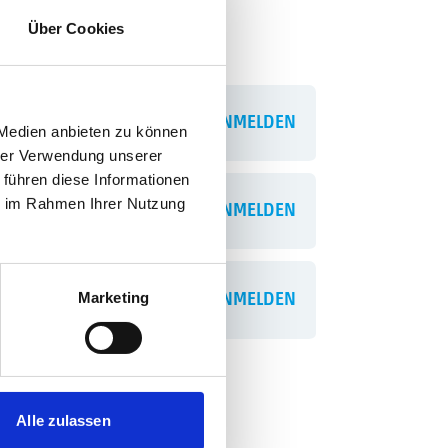
Über Cookies
ANMELDEN
 Medien anbieten zu können
hrer Verwendung unserer
 führen diese Informationen
ie im Rahmen Ihrer Nutzung
ANMELDEN
Marketing
ANMELDEN
Alle zulassen