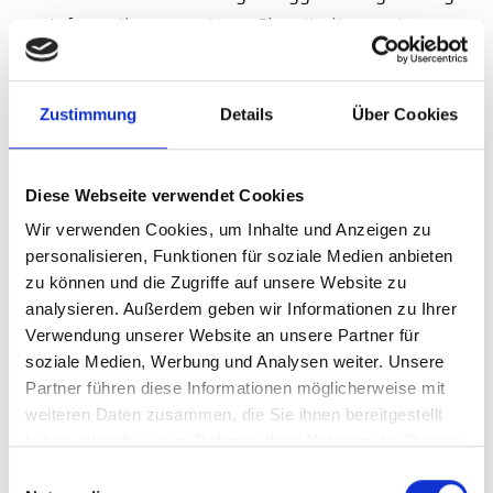
Informationen zu deren Einzelheiten verlangen;
gemäß Art. 16 DSGVO unverzüglich die
Berichtigung unrichtiger oder Vervollständigung
Zustimmung
Details
Über Cookies
Ihrer bei uns gespeicherten personenbezogenen
Daten zu verlangen;
gemäß Art. 17 DSGVO die Löschung Ihrer bei uns
Diese Webseite verwendet Cookies
gespeicherten personenbezogenen Daten zu
Wir verwenden Cookies, um Inhalte und Anzeigen zu
personalisieren, Funktionen für soziale Medien anbieten
verlangen, soweit nicht die Verarbeitung zur
zu können und die Zugriffe auf unsere Website zu
Ausübung des Rechts auf freie
analysieren. Außerdem geben wir Informationen zu Ihrer
Meinungsäußerung und Information, zur
Verwendung unserer Website an unsere Partner für
Erfüllung einer rechtlichen Verpflichtung, aus
soziale Medien, Werbung und Analysen weiter. Unsere
Partner führen diese Informationen möglicherweise mit
Gründen des öffentlichen Interesses oder zur
weiteren Daten zusammen, die Sie ihnen bereitgestellt
Geltendmachung, Ausübung oder Verteidigung
haben oder die sie im Rahmen Ihrer Nutzung der Dienste
von Rechtsansprüchen erforderlich ist;
gesammelt haben.
Einwilligungsauswahl
gemäß Art. 18 DSGVO die Einschränkung der