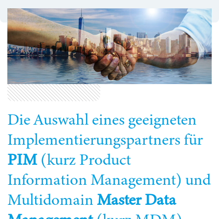
Die Auswahl eines geeigneten
Implementierungspartners für
PIM
(kurz Product
Information Management) und
Multidomain
Master Data