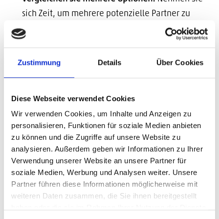
sich Zeit, um mehrere potenzielle Partner zu
vergleichen. Treffen Sie Ihre Entscheidung nicht
überstürzt.
Pilotprojekt oder Testphase:
In einigen Fällen
Zustimmung
Details
Über Cookies
kann es sinnvoll sein, mit einem kleineren Projekt
oder einer Testphase zu beginnen, um die
Diese Webseite verwendet Cookies
Arbeitsweise des Partners und die Eignung der
Wir verwenden Cookies, um Inhalte und Anzeigen zu
Lösung zu überprüfen, bevor Sie sich für eine
personalisieren, Funktionen für soziale Medien anbieten
umfassende Implementierung entscheiden.
zu können und die Zugriffe auf unsere Website zu
analysieren. Außerdem geben wir Informationen zu Ihrer
Verwendung unserer Website an unsere Partner für
Fazit
soziale Medien, Werbung und Analysen weiter. Unsere
Partner führen diese Informationen möglicherweise mit
weiteren Daten zusammen, die Sie ihnen bereitgestellt
Am Ende geht es darum, einen Partner zu finden, der nicht
haben oder die sie im Rahmen Ihrer Nutzung der Dienste
nur über die technische Expertise verfügt, sondern auch Ihre