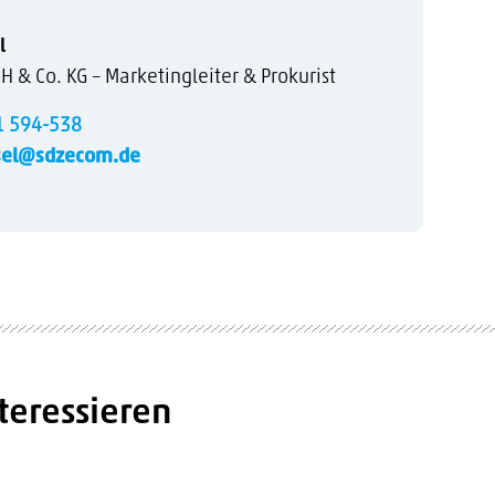
l
& Co. KG – Marketingleiter & Prokurist
1 594-538
sel@sdzecom.de
teressieren