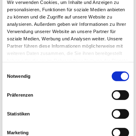
Entscheidung ist von strategischer Bedeutung und sollte
Wir verwenden Cookies, um Inhalte und Anzeigen zu
daher frühzeitig und sehr sorgfältig getroffen werden.
personalisieren, Funktionen für soziale Medien anbieten
zu können und die Zugriffe auf unsere Website zu
analysieren. Außerdem geben wir Informationen zu Ihrer
Unser Webinar PIM vs. MDM gibt Antworten
Verwendung unserer Website an unsere Partner für
soziale Medien, Werbung und Analysen weiter. Unsere
Partner führen diese Informationen möglicherweise mit
weiteren Daten zusammen, die Sie ihnen bereitgestellt
haben oder die sie im Rahmen Ihrer Nutzung der Dienste
gesammelt haben.
Einwilligungsauswahl
Notwendig
Präferenzen
Statistiken
AUTOR
Marketing