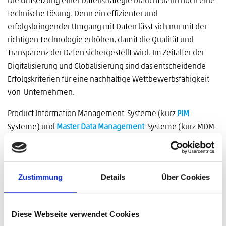
Die Umsetzung einer Datenstrategie braucht dann noch eine
technische Lösung. Denn ein effizienter und
erfolgsbringender Umgang mit Daten lässt sich nur mit der
richtigen Technologie erhöhen, damit die Qualität und
Transparenz der Daten sichergestellt wird. Im Zeitalter der
Digitalisierung und Globalisierung sind das entscheidende
Erfolgskriterien für eine nachhaltige Wettbewerbsfähigkeit
von Unternehmen.
Product Information Management-Systeme (kurz
PIM
-
Systeme) und
Master Data Management
-Systeme (kurz MDM-
Systeme) unterstützen Unternehmen bei der effizienten
Verwaltung und Steuerung von (Produkt)Daten.
Wann ist ein PIM ausreichend und wann sollte man sich mit
Zustimmung
Details
Über Cookies
MDM beschäftigen? Wie unterscheiden sich die beiden
Softwaregattungen und welche Möglichkeiten bietet der
Diese Webseite verwendet Cookies
Einsatz von PIM und MDM für Hersteller und Händler? Die