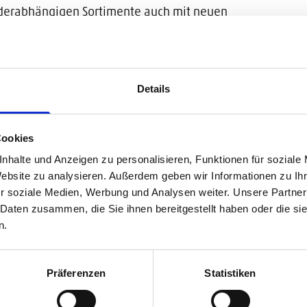
derabhängigen Sortimente auch mit neuen
in weiterer wichtiger Grund, in eine zentrale
ikation von Produktinformationen zu
Details
tegrieren, wurde bereits in der ersten
gesetzt und auf dieser Basis das zentrale
Cookies
 DAM entwickelt. Im nächsten Schritt werden die
 für Schritt in das neue zentrale PIM-/DAM-
nhalte und Anzeigen zu personalisieren, Funktionen für soziale
Website zu analysieren. Außerdem geben wir Informationen zu I
atisierte und synchrone Erstellung der
r soziale Medien, Werbung und Analysen weiter. Unsere Partner
ber das InDesign Plug-In priint:comet zu
 Daten zusammen, die Sie ihnen bereitgestellt haben oder die s
or E-Commerce Team die Ausgabe von
n.
duelle Produktdatenexporte und die digitale
r Kunden vorbereitet.
Präferenzen
Statistiken
 Kernsystemen ERP, CRM PIM/DAM stellen sicher,
 und Kunden regelmäßig synchronisiert werden.