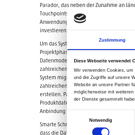
Parador, das neben der Zunahme an län
Touchpoints verbunden ist, war für uns e
Anwendung für die Verwaltung und Publ
investieren.“
Zustimmung
Um das System schnell und flexibel zu in
Projektphase ein Entwicklungssystem auf
Diese Webseite verwendet 
Datenmodell für das
Contentserv
PIM und
zahlreichen Produktinformationen Schritt
Wir verwenden Cookies, um I
und die Zugriffe auf unsere 
System migriert, um zukünftig die autom
Website an unsere Partner fü
zahlreichen Datenblätter und Etiketten ü
Search for:
möglicherweise mit weiteren
erstellen. Parallel wird mit dem Parad
der Dienste gesammelt habe
Produktdaten für Website, kundenindivi
Anbindung der Internetpräsenzen unsere
Einwilligungsauswahl
Notwendig
Smarte Schnittstellen zwischen den drei
dass die Daten zu Prozessen, Produkten