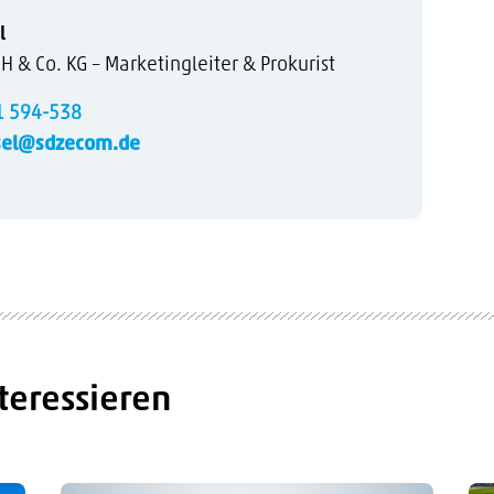
l
& Co. KG – Marketingleiter & Prokurist
1 594-538
sel@sdzecom.de
teressieren