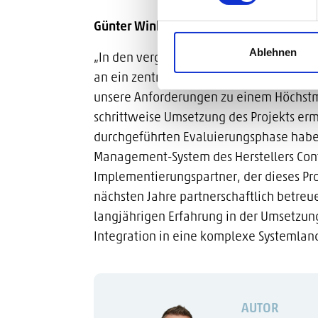
Günter Winkler – Leitung IT
Ablehnen
„In den vergangenen Monaten hat sich u
an ein zentrales System beschäftigt. Für
unsere Anforderungen zu einem Höchstm
schrittweise Umsetzung des Projekts erm
durchgeführten Evaluierungsphase haben
Management-System des Herstellers Cont
Implementierungspartner, der dieses Pro
nächsten Jahre partnerschaftlich betre
langjährigen Erfahrung in der Umsetzun
Integration in eine komplexe Systemlan
AUTOR