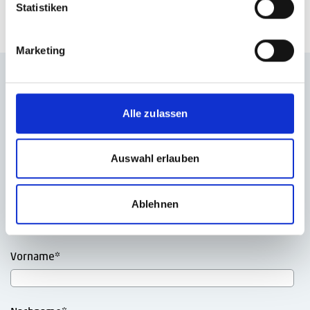
Statistiken
Marketing
Mit den monatlichen
eNews
sind Sie ständig informiert
was am Markt rund um das Thema Produktmanagement
Alle zulassen
passiert!
Anrede
*
Auswahl erlauben
Firmenname
*
Ablehnen
Vorname
*