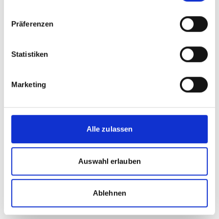
Präferenzen
Statistiken
Marketing
AUTOR
Stephan Bösel
SDZeCOM GmbH & Co. KG – Marketingleiter & Prokurist
Alle zulassen
Tel.:
+49 7361 594-538
E-Mail:
s.boesel@sdzecom.de
Auswahl erlauben
Ablehnen