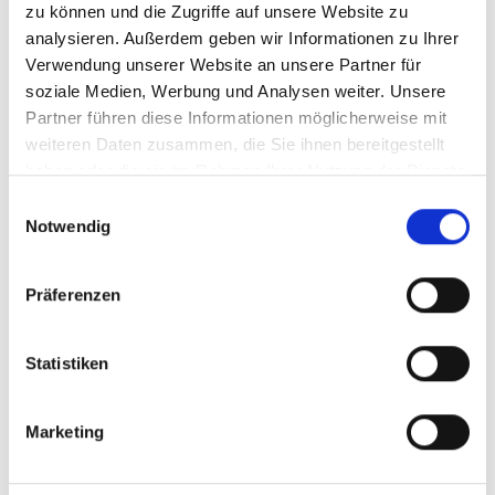
zu können und die Zugriffe auf unsere Website zu
analysieren. Außerdem geben wir Informationen zu Ihrer
Verwendung unserer Website an unsere Partner für
soziale Medien, Werbung und Analysen weiter. Unsere
Partner führen diese Informationen möglicherweise mit
weiteren Daten zusammen, die Sie ihnen bereitgestellt
haben oder die sie im Rahmen Ihrer Nutzung der Dienste
gesammelt haben.
Einwilligungsauswahl
Notwendig
Präferenzen
AUTOR
Stephan Bösel
Statistiken
SDZeCOM GmbH & Co. KG – Marketingleiter & Prokurist
Marketing
Tel.:
+49 7361 594-538
E-Mail:
s.boesel@sdzecom.de