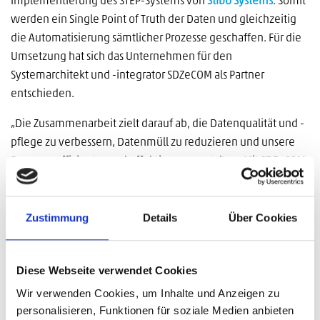
Implementierung des STEP-Systems von
Stibo Systems
. Somit
werden ein Single Point of Truth der Daten und gleichzeitig
die Automatisierung sämtlicher Prozesse geschaffen. Für die
Umsetzung hat sich das Unternehmen für den
Systemarchitekt und -integrator SDZeCOM als Partner
entschieden.
„Die Zusammenarbeit zielt darauf ab, die Datenqualität und -
pflege zu verbessern, Datenmüll zu reduzieren und unsere
Prozesse effizienter und effektiver zu gestalten. Mit SDZeCOM
haben wir einen zielorientierten Partner an der Seite, der
unsere Herausforderungen und Ziele versteht und uns
gewissenhaft unterstützt“, sagt Raphael Hoppenthaler,
MDM
-
Zustimmung
Details
Über Cookies
Projektleitung bei Meffert AG Farbwerke.
Diese Webseite verwendet Cookies
Wir verwenden Cookies, um Inhalte und Anzeigen zu
personalisieren, Funktionen für soziale Medien anbieten