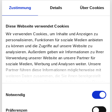
wobei Stanzen und Raster zuvor ausgeblendet werden.
Zustimmung
Details
Über Cookies
Datenbasis und effiziente Aktualisierung
Die zentrale Datenbank bildet das Herzstück der
Diese Webseite verwendet Cookies
automatisierten Etikettenerstellung.
Wir verwenden Cookies, um Inhalte und Anzeigen zu
Aktuell sind dort über 4.000 Artikel, 2.800 PMGs und rund
personalisieren, Funktionen für soziale Medien anbieten
zu können und die Zugriffe auf unsere Website zu
1.000 Attribute gepfl egt. Wertelisten umfassen 258
analysieren. Außerdem geben wir Informationen zu Ihrer
Kategorien mit insgesamt 3.000 Einträgen pro Sprache. Im
Verwendung unserer Website an unsere Partner für
Bereich MAM stehen 7.800 Dokumente, 13.000 Bilder sowie
soziale Medien, Werbung und Analysen weiter. Unsere
2.000 Grafiken und Piktogramme zur Verfügung. Änderungen
Partner führen diese Informationen möglicherweise mit
müssen nicht manuell eingepflegt werden – mit einem
weiteren Daten zusammen, die Sie ihnen bereitgestellt
Mausklick lassen sich die Daten im Hintergrund aktualisieren
haben oder die sie im Rahmen Ihrer Nutzung der Dienste
und direkt mit aktuellem Stand ausgeben. Der gesamte
gesammelt haben.
Einwilligungsauswahl
Prozess – von der Datenaufbereitung bis zur finalen Ablage –
Notwendig
dauert nicht länger als 15 Minuten.
Präferenzen