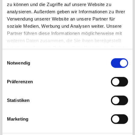
zu können und die Zugriffe auf unsere Website zu
Mit Contentserv können heute höchste Datenqualität und
analysieren. Außerdem geben wir Informationen zu Ihrer
konsistente Informationen über sämtliche Kanäle hinweg
Verwendung unserer Website an unsere Partner für
gewährleistet werden. Die Effizienzsteigerungen machen
soziale Medien, Werbung und Analysen weiter. Unsere
sich bereits jetzt deutlich bemerkbar und künftig werden
Partner führen diese Informationen möglicherweise mit
weiteren Daten zusammen, die Sie ihnen bereitgestellt
weitere automatisierte Prozesse bei der Internationalisierung
haben oder die sie im Rahmen Ihrer Nutzung der Dienste
sowie beim Publishing erhebliche Kosteneinsparungen
gesammelt haben.
ermöglichen.
Einwilligungsauswahl
Notwendig
Weitere Informationen gibt es auch im
Projektsteckbrief
.
Präferenzen
Statistiken
Zur Pressemeldung
Marketing