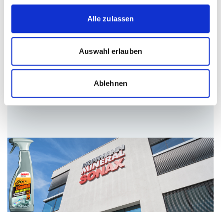
Alle zulassen
14.09.2022
Lessons Learned – PIM-Reise der
Auswahl erlauben
internationalen Marke für
Autopflege SONAX GmbH
Ablehnen
Weiterlesen