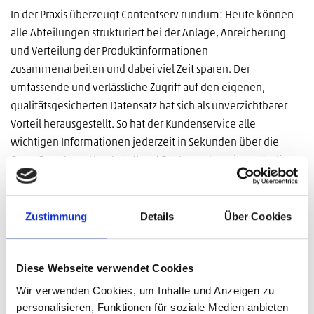
In der Praxis überzeugt Contentserv rundum: Heute können
alle Abteilungen strukturiert bei der Anlage, Anreicherung
und Verteilung der Produktinformationen
zusammenarbeiten und dabei viel Zeit sparen. Der
umfassende und verlässliche Zugriff auf den eigenen,
qualitätsgesicherten Datensatz hat sich als unverzichtbarer
Vorteil herausgestellt. So hat der Kundenservice alle
wichtigen Informationen jederzeit in Sekunden über die
Open Search zur Hand, statt erst Rücksprache mit zuständigen
Fachbereichen halten zu müssen. Bildmaterial kann direkt im
passenden Format über das integrierte
DAM
-System
abgerufen werden. Außerdem ist dort direkt hinterlegt, für
Zustimmung
Details
Über Cookies
welche Verwendungszwecke die Daten freigegeben sind.
Und sollte es doch einmal fehlerhafte Produktinformationen
Diese Webseite verwendet Cookies
geben, können diese einfach zentral im PIM-System korrigiert
und über Schnittstellen an die angebundenen Systeme
Wir verwenden Cookies, um Inhalte und Anzeigen zu
ausgegeben werden.
personalisieren, Funktionen für soziale Medien anbieten