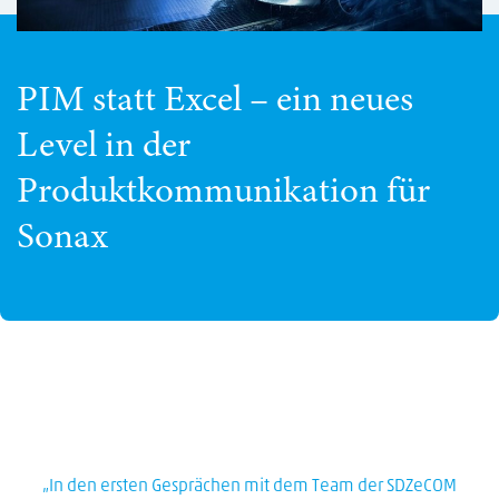
PIM statt Excel – ein neues
Level in der
Produktkommunikation für
Sonax
„In den ersten Gesprächen mit dem Team der SDZeCOM