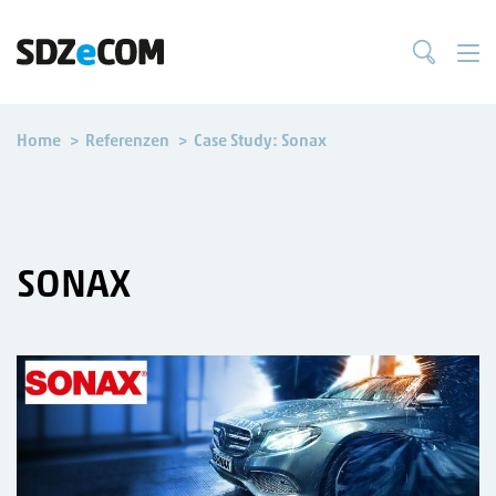
Home
Referenzen
Case Study: Sonax
REFERENZ
SONAX