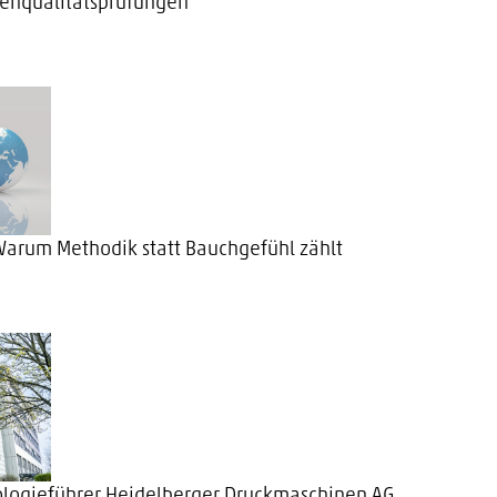
tenqualitätsprüfungen
arum Methodik statt Bauchgefühl zählt
ologieführer Heidelberger Druckmaschinen AG